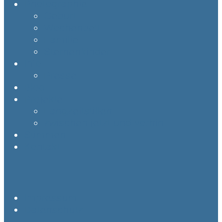
Photographie
Geburt
Wochenbett
Familie
Sternenkinder
Info
Presse
Blog
Projekte
Langzeitstillen
zwischen jetzt und vorhin
Stimmen
Kontakt
Impressum
Datenschutz