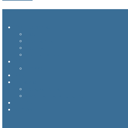
Menu
Photographie
Geburt
Wochenbett
Familie
Sternenkinder
Info
Presse
Blog
Projekte
Langzeitstillen
zwischen jetzt und vorhin
Stimmen
Kontakt